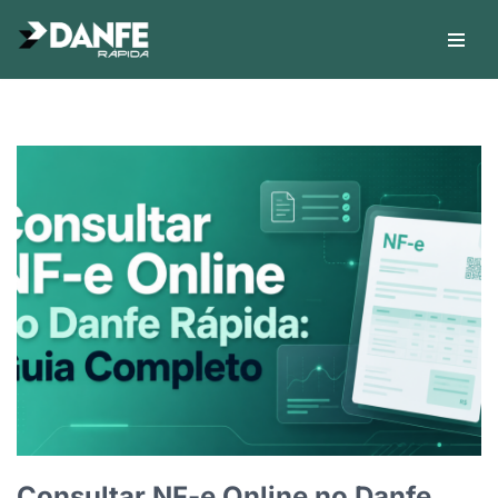
Avançar
para
o
conteúdo
Consultar NF-e Online no Danfe